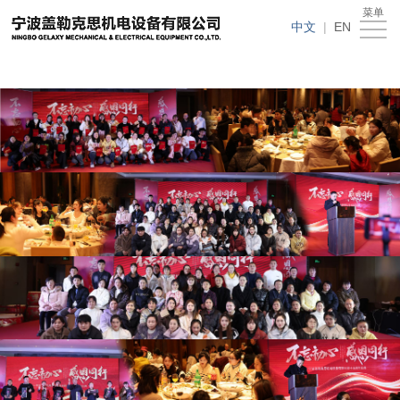
华体会官方版网站登录入口
菜单
华
中文
|
EN
体
关
会
于
新
官
我
闻
产
方
们
动
品
人
版
态
中
才
下
网
心
招
载
客
站
聘
中
户
华
登
心
留
体
录
言
会