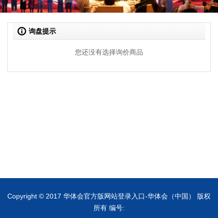
入
官
询盘提示
口
方
您还没有选择询价商品
版
网
站
登
录
入
口-
Copyright © 2017 华体会官方版网站登录入口-华体会（中国） 版权
所有 编号:
华